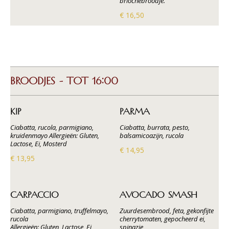
briochebroodje.
€ 16,50
BROODJES - TOT 16:00
KIP
PARMA
Ciabatta, rucola, parmigiano,
Ciabatta, burrata, pesto,
kruidenmayo Allergieën: Gluten,
balsamicoazijn, rucola
Lactose, Ei, Mosterd
€ 14,95
€ 13,95
CARPACCIO
AVOCADO SMASH
Ciabatta, parmigiano, truffelmayo,
Zuurdesembrood, feta, gekonfijte
rucola
cherrytomaten, gepocheerd ei,
Allergieën: Gluten, Lactose, Ei,
spinazie