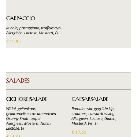
CARPACCIO
Rucola, parmigiano, truffelmayo
Allergieën: Lactose, Mosterd, Ei
€ 15,95
SALADES
CICHOREISALADE
CAESARSALADE
Witlof, geitenkaas,
Romaine sla, gegrilde kip,
gekarameliseerde amandelen,
croutons, caesardressing
Granny Smith-appel
Allergieën: Lactose, Gluten,
Allergieën: Mosterd, Noten,
Mosterd, Vis, Ei
Lactose, Ei
€ 17,50
€ 16,95