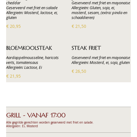
cheddar
Geserveerd met friet en mayonaise
Geserveerd met friet en salade
Allergieën: Gluten, soja, ei,
Allergieën: Mosterd, lactose, ei,
mosterd, sesam, (extra: pinda en
gluten
schaaldieren)
€ 20,95
€ 21,50
BLOEMKOOLSTEAK
STEAK FRIET
Aardappelmousseline, haricots
Geserveerd met friet en mayonaise
verts, tomatensaus
Allergieën: Mosterd, ei, soja, gluten
Allergieën: Lactose, Ei
€ 26,50
€ 21,95
GRILL - VANAF 17:00
Alle gegrilde gerechten worden geserveerd met friet en salade.
Allergieën: Ei, Mosterd