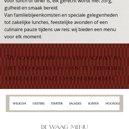
voor lunch of diner is, elk gerecht wordt met zorg,
gulheid en smaak bereid.
Van familiebijeenkomsten en speciale gelegenheden
tot zakelijke lunches, feestelijke avonden of een
culinaire pauze tijdens uw reis: wij bieden een menu
voor elk moment.
“De schoonheid van eten schuilt in
het vermogen om ons te verenigen,
ongeacht onze omstandigheden.”
WELKOM
Oesters
STARTER
SALADES
SOEPEN
HOOFDGERECH
DE WAAG MENU